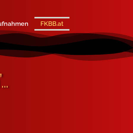
ufnahmen
FKBB.at
…