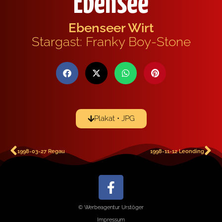
Ebensee
Ebenseer Wirt
Stargast: Franky Boy-Stone
Plakat • JPG
1998-03-27 Regau
1998-11-12 Leonding
© Werbeagentur Urstöger
Impressum