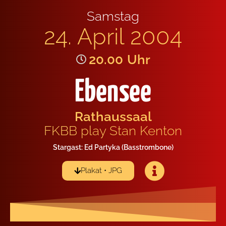
Sams­tag
24. April 2004
20.00
Uhr
Ebensee
Rat­haus­saal
FKBB play Stan Ken­ton
Star­gast: Ed Par­ty­ka (Basstrom­bo­ne)
Pla­kat • JPG