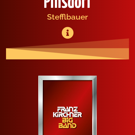
Pinsdorf
Stef­fl­bau­er