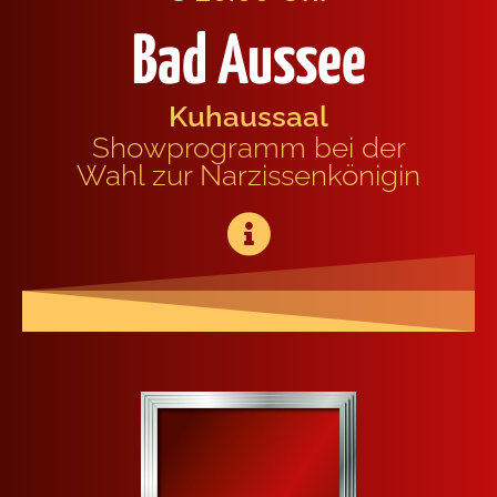
Bad Aussee
Kuh­aus­saal
Show­pro­gramm bei der
Wahl zur Nar­zis­sen­kö­ni­gin