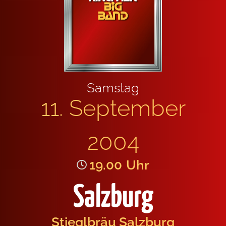
Sams­tag
11. Sep­tem­ber
2004
19.00
Uhr
Salzburg
Stiegl­bräu Salz­burg