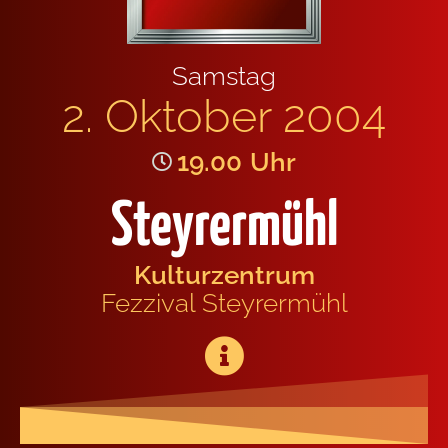
Sams­tag
2. Okto­ber 2004
19.00
Uhr
Steyrermühl
Kul­tur­zen­trum
Fez­zi­val Stey­rer­mühl