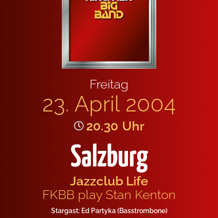
Frei­tag
23. April 2004
20.30
Uhr
Salzburg
Jazz­club Life
FKBB play Stan Ken­ton
Star­gast: Ed Par­ty­ka (Basstrom­bo­ne)