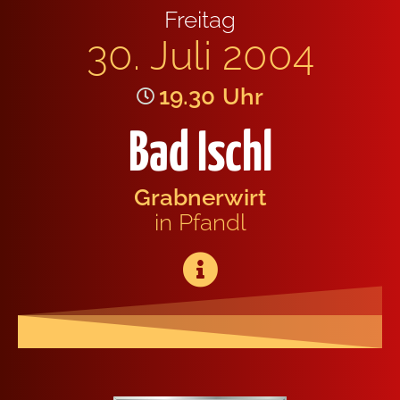
Frei­tag
30. Juli 2004
19.30
Uhr
Bad Ischl
Grab­ner­wirt
in Pfandl