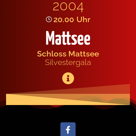
2004
20.00
Uhr
Mattsee
Schloss Matt­see
Sil­ves­ter­ga­la