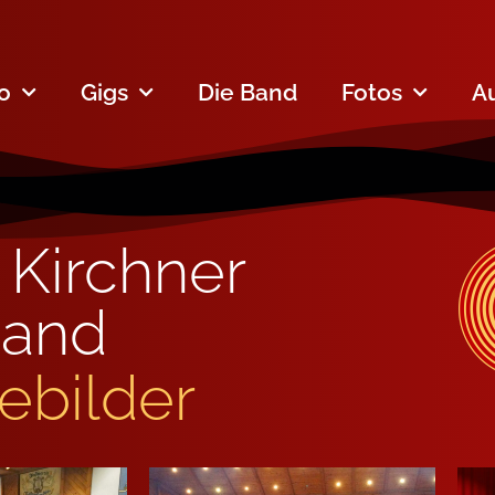
fo
Gigs
Die Band
Fotos
A
 Kirch­ner
Band
e­bil­der