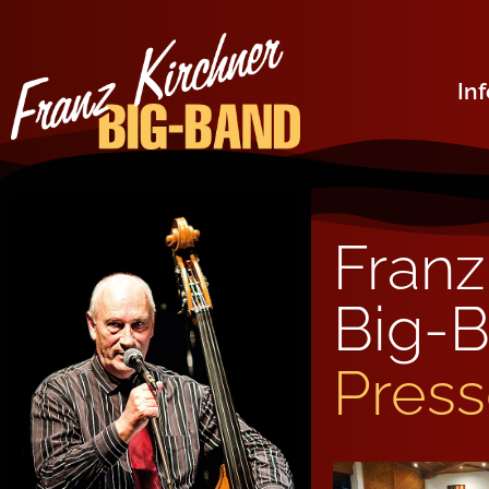
In
Franz
Big-
Pres­s