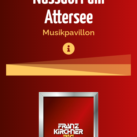
Attersee
Musik­pa­vil­lon