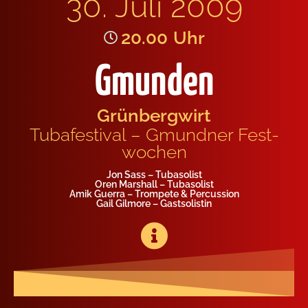
30. Juli 2009
20.00
Uhr
Gmunden
Grün­berg­wirt
Tubafes­ti­val – Gmund­ner Fest­
wo­chen
Jon Sass – Tuba­so­list
Oren Mar­shall – Tuba­so­list
Amik Guer­ra – Trom­pe­te & Per­cus­sion
Gail Gilm­o­re – Gast­so­lis­tin