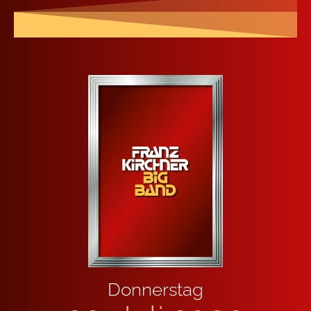
Don­ners­tag