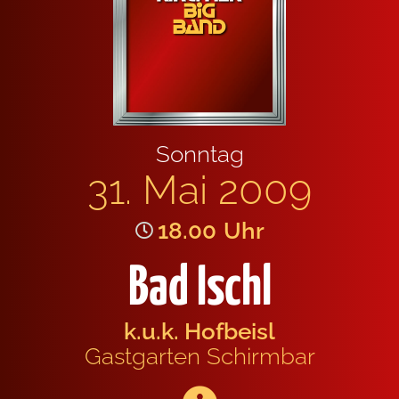
Sonn­tag
31. Mai 2009
18.00
Uhr
Bad Ischl
k.u.k. Hof­beisl
Gast­gar­ten Schirm­bar