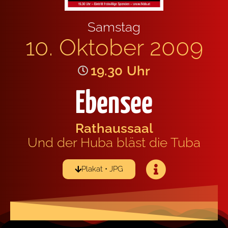
Sams­tag
10. Okto­ber 2009
19.30
Uhr
Ebensee
Rat­haus­saal
Und der Huba bläst die Tuba
Pla­kat • JPG