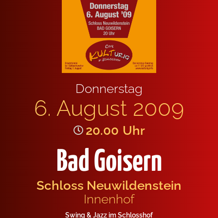
Don­ners­tag
6. August 2009
20.00
Uhr
Bad Goisern
Schloss Neu­wil­den­stein
Innen­hof
Swing & Jazz im Schloss­hof