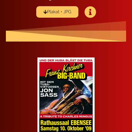
Pla­kat • JPG