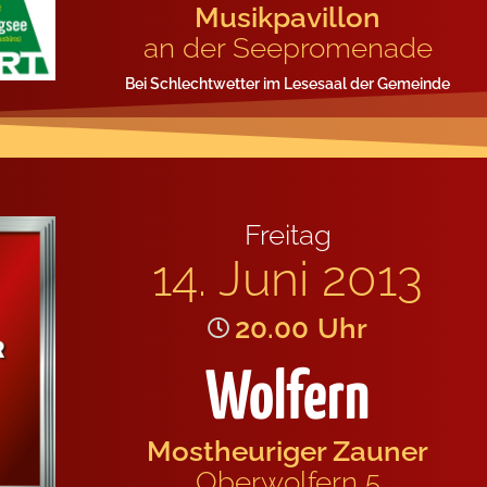
Musik­pa­vil­lon
an der See­pro­me­na­de
Bei Schlecht­wet­ter im Lese­saal der Gemein­de
Frei­tag
14. Juni 2013
20.00
Uhr
Wolfern
Mostheu­ri­ger Zau­ner
Ober­wol­fern 5