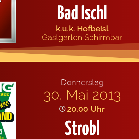
Bad Ischl
k.u.k. Hof­beisl
Gast­gar­ten Schirm­bar
Don­ners­tag
30. Mai 2013
20.00
Uhr
Strobl