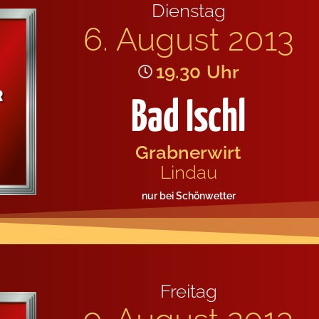
Diens­tag
6. August 2013
19.30
Uhr
Bad Ischl
Grab­ner­wirt
Lin­dau
nur bei Schön­wet­ter
Frei­tag