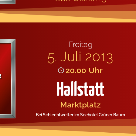
Frei­tag
5. Juli 2013
20.00
Uhr
Hallstatt
Markt­platz
Bei Schlecht­wet­ter im See­ho­tel Grü­ner Baum