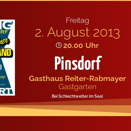
Frei­tag
2. August 2013
20.00
Uhr
Pinsdorf
Gast­haus Rei­ter-Rab­may­er
Gast­gar­ten
Bei Schlecht­wet­ter im Saal