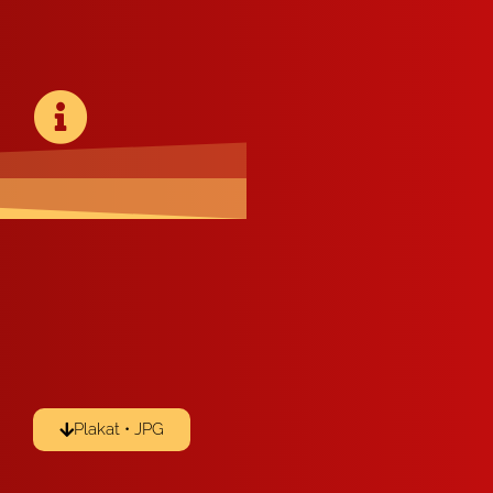
Pla­kat • JPG