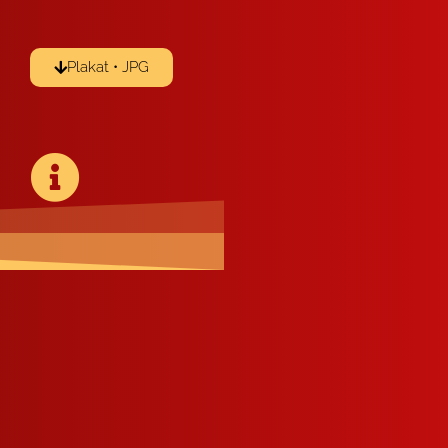
Pla­kat • JPG