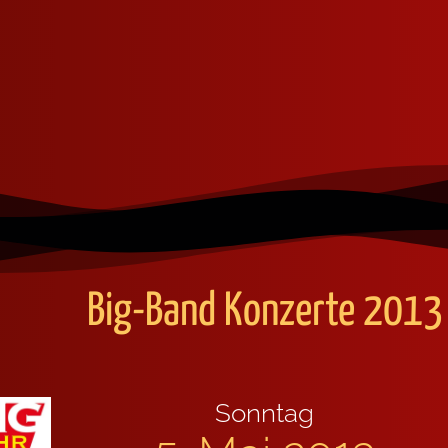
Big-Band Kon­zer­te 2013
Sonn­tag