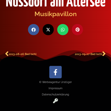
Nussdorf am Attersee
Musikpavillon
2013-08-06 Bad Ischl
2013-09-07 Bad Ischl
© Werbeagentur Urstöger
Impressum
Datenschutzerklärung