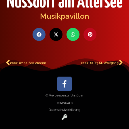
Nussdorf am Attersee
Musikpavillon
2007-07-10 Bad Aussee
2007-10-23 St. Wolfgang
© Werbeagentur Urstöger
Impressum
Datenschutzerklärung