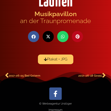
Lauffen
Musikpavillon
an der Traunpromenade
Plakat • JPG
2017-06-05 Bad Goisern
2017-06-18 Gosau
© Werbeagentur Urstöger
Impressum