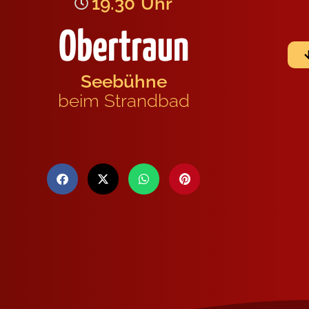
19.30
Uhr
Obertraun
Seebühne
beim Strandbad