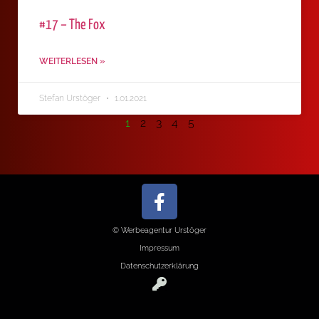
#17 – The Fox
WEITERLESEN »
Stefan Urstöger
1.01.2021
1
2
3
4
5
© Werbeagentur Urstöger
Impressum
Datenschutzerklärung