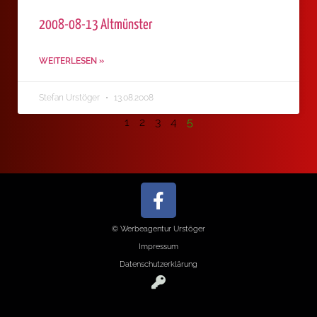
2008-08-13 Altmünster
WEITERLESEN »
Stefan Urstöger
13.08.2008
1
2
3
4
5
© Werbeagentur Urstöger
Impressum
Datenschutzerklärung