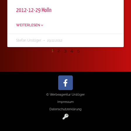
2012-12-29 Molln
WEITERLESEN »
Stefan Urstöger
29.12.2012
1
2
3
4
5
© Werbeagentur Urstöger
Impressum
Datenschutzerklärung