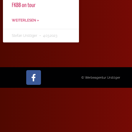
FKBB on tour
WEITERLESEN »
Stefan Urstöger
4.03.2023
© Werbeagentur Urstöger