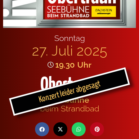
Sonntag
27. Juli 2025
19.30
Uhr
Obertraun
Konzert leider abgesagt
Seebühne
beim Strandbad