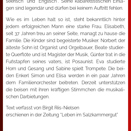
see­risch” und “Eng­lisch”. Sei­ne kaba­ret­tis­ti­schen Ein­la­
gen sind legen­där und dür­fen bei kei­nem Auf­tritt feh­len.
Wie es im Leben halt so ist, steht bekannt­lich hin­ter
jedem erfolg­rei­chen Mann eine star­ke Frau. Eli­sa­beth,
seit 37 Jah­ren treu an sei­ner Sei­te, managt zu hau­se die
Fami­lie. Die Kin­der sind begeis­ter­te Musi­ker. Nor­bert der
ältes­te Sohn ist Orga­nist und Orgel­bau­er, Bea­te stu­dier­
te Quer­flö­te und ist Magis­ter der Musik, Gün­ter trat in die
Fuß­stap­fen sei­nes vaters, ist Posau­nist. Eva stu­dier­te
Horn und Gesang und Sabi­ne spielt Trom­pe­te. Die bei­
den Enkerl Simon und Eli­sa wer­den in ein paar Jah­ren
dem Fami­li­en­or­ches­ter bei­tre­ten. Der­zeit unter­stüt­zen
die bei­sen mit ihren kräf­ti­gen Stimm­chen die musi­ka­li­
schen Dar­bie­tun­gen.
Text ver­fasst von Bir­git Riis-Niel­sen
erschie­nen in der Zei­tung “Leben im Salz­kam­mer­gut”