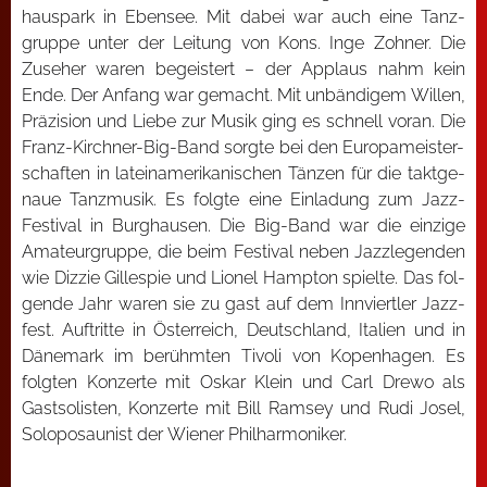
haus­park in Eben­see. Mit dabei war auch eine Tanz­
grup­pe unter der Lei­tung von Kons. Inge Zoh­ner. Die
Zuse­her waren begeis­tert – der Applaus nahm kein
Ende. Der Anfang war gemacht. Mit unbän­di­gem Wil­len,
Prä­zi­si­on und Lie­be zur Musik ging es schnell vor­an. Die
Franz-Kirch­ner-Big-Band sorg­te bei den Euro­pa­meis­ter­
schaf­ten in latein­ame­ri­ka­ni­schen Tän­zen für die takt­ge­
naue Tanz­mu­sik. Es folg­te eine Ein­la­dung zum Jazz-
Fes­ti­val in Burg­hau­sen. Die Big-Band war die ein­zi­ge
Ama­teur­grup­pe, die beim Fes­ti­val neben Jazz­le­gen­den
wie Diz­zie Gil­le­spie und Lio­nel Hamp­ton spiel­te. Das fol­
gen­de Jahr waren sie zu gast auf dem Inn­viert­ler Jazz­
fest. Auf­trit­te in Öster­reich, Deutsch­land, Ita­li­en und in
Däne­mark im berühm­ten Tivo­li von Kopen­ha­gen. Es
folg­ten Kon­zer­te mit Oskar Klein und Carl Dre­wo als
Gast­so­lis­ten, Kon­zer­te mit Bill Ram­sey und Rudi Josel,
Solo­po­sau­nist der Wie­ner Phil­har­mo­ni­ker.