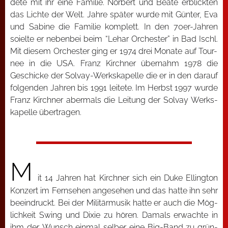
de­te mit ihr eine Fami­lie. Nor­bert und Bea­te erblick­ten
das Lich­te der Welt. Jah­re spä­ter wur­de mit Gün­ter, Eva
und Sabi­ne die Fami­lie kom­plett. In den 70er-Jah­ren
soiel­te er neben­bei beim “Lehar Orches­ter” in Bad Ischl.
Mit die­sem Orches­ter ging er 1974 drei Mona­te auf Tour­
nee in die USA. Franz Kirch­ner über­nahm 1978 die
Geschi­cke der Sol­vay-Werks­ka­pel­le die er in den dar­auf
fol­gen­den Jah­ren bis 1991 lei­te­te. Im Herbst 1997 wur­de
Franz Kirch­ner aber­mals die Lei­tung der Sol­vay Werks­
ka­pel­le über­tra­gen.
M
it 14 Jah­ren hat Kirch­ner sich ein Duke Elling­ton
Kon­zert im Fern­se­hen ange­se­hen und das hat­te ihn sehr
beein­druckt. Bei der Mili­tär­mu­sik hat­te er auch die Mög­
lich­keit Swing und Dixie zu hören. Damals erwach­te in
ihm der Wunsch ein­mal sel­ber eine Big-Band zu grün­