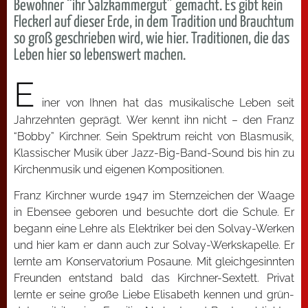
Bewohner “ihr Salzkammergut” gemacht. Es gibt kein
Fleckerl auf dieser Erde, in dem Tradition und Brauchtum
so groß geschrieben wird, wie hier. Traditionen, die das
Leben hier so lebenswert machen.
E
iner von Ihnen hat das musi­ka­li­sche Leben seit
Jahr­zehn­ten geprägt. Wer kennt ihn nicht – den Franz
“Bob­by” Kirch­ner. Sein Spek­trum reicht von Blas­mu­sik,
Klas­si­scher Musik über Jazz-Big-Band-Sound bis hin zu
Kir­chen­mu­sik und eige­nen Kom­po­si­tio­nen.
Franz Kirch­ner wur­de 1947 im Stern­zei­chen der Waa­ge
in Eben­see gebo­ren und besuch­te dort die Schu­le. Er
begann eine Leh­re als Elek­tri­ker bei den Sol­vay-Wer­ken
und hier kam er dann auch zur Sol­vay-Werks­ka­pel­le. Er
lern­te am Kon­ser­va­to­ri­um Posau­ne. Mit gleich­ge­sinn­ten
Freun­den ent­stand bald das Kirch­ner-Sex­tett. Pri­vat
lern­te er sei­ne gro­ße Lie­be Eli­sa­beth ken­nen und grün­