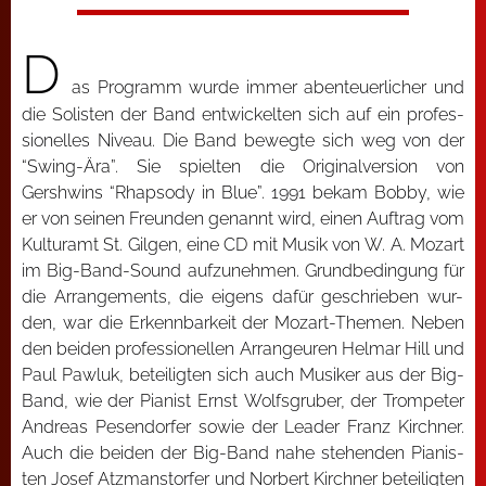
D
as Pro­gramm wur­de immer aben­teu­er­li­cher und
die Solis­ten der Band ent­wi­ckel­ten sich auf ein pro­fes­
sio­nel­les Niveau. Die Band beweg­te sich weg von der
“Swing-Ära”. Sie spiel­ten die Ori­gi­nal­ver­si­on von
Gershwins “Rhap­so­dy in Blue”. 1991 bekam Bob­by, wie
er von sei­nen Freun­den genannt wird, einen Auf­trag vom
Kul­tur­amt St. Gil­gen, eine CD mit Musik von W. A. Mozart
im Big-Band-Sound auf­zu­neh­men. Grund­be­din­gung für
die Arran­ge­ments, die eigens dafür geschrie­ben wur­
den, war die Erkenn­bar­keit der Mozart-The­men. Neben
den bei­den pro­fes­sio­nel­len Arran­geu­ren Hel­mar Hill und
Paul Paw­luk, betei­lig­ten sich auch Musi­ker aus der Big-
Band, wie der Pia­nist Ernst Wolfs­gru­ber, der Trom­pe­ter
Andre­as Pesen­dor­fer sowie der Lea­der Franz Kirch­ner.
Auch die bei­den der Big-Band nahe ste­hen­den Pia­nis­
ten Josef Atz­manstor­fer und Nor­bert Kirch­ner betei­lig­ten