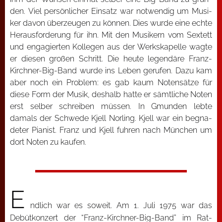
den. Viel per­sön­li­cher Ein­satz war not­wen­dig um Musi­
ker davon über­zeu­gen zu kön­nen. Dies wur­de eine ech­te
Her­aus­for­de­rung für ihn. Mit den Musi­kern vom Sex­tett
und enga­gier­ten Kol­le­gen aus der Werks­ka­pel­le wag­te
er die­sen gro­ßen Schritt. Die heu­te legen­dä­re Franz-
Kirch­ner-Big-Band wur­de ins Leben geru­fen. Dazu kam
aber noch ein Pro­blem: es gab kaum Noten­sät­ze für
die­se Form der Musik, des­halb hat­te er sämt­li­che Noten
erst sel­ber schrei­ben müs­sen. In Gmun­den leb­te
damals der Schwe­de Kjell Nor­ling. Kjell war ein begna­
de­ter Pia­nist. Franz und Kjell fuh­ren nach Mün­chen um
dort Noten zu kau­fen.
E
nd­lich war es soweit. Am 1. Juli 1975 war das
Debüt­kon­zert der “Franz-Kirch­ner-Big-Band” im Rat­