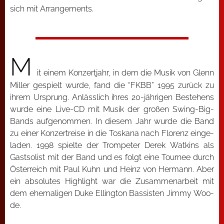
sich mit Arran­ge­ments.
M
it einem Kon­zert­jahr, in dem die Musik von Glenn
Mil­ler gespielt wur­de, fand die “FKBB” 1995 zurück zu
ihrem Ursprung. Anläss­lich ihres 20-jäh­ri­gen Bestehens
wur­de eine Live-CD mit Musik der gro­ßen Swing-Big-
Bands auf­ge­nom­men. In die­sem Jahr wur­de die Band
zu einer Kon­zert­rei­se in die Tos­ka­na nach Flo­renz ein­ge­
la­den. 1998 spiel­te der Trom­pe­ter Derek Wat­kins als
Gast­so­list mit der Band und es folgt eine Tour­nee durch
Öster­reich mit Paul Kuhn und Heinz von Her­mann. Aber
ein abso­lu­tes High­light war die Zusam­men­ar­beit mit
dem ehe­ma­li­gen Duke Elling­ton Bas­sis­ten Jim­my Woo­
de.