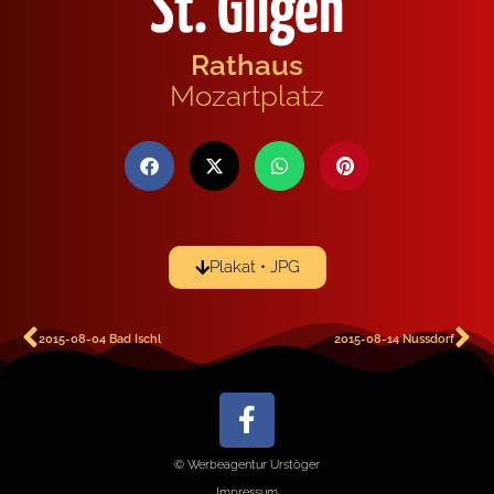
St. Gilgen
Rathaus
Mozartplatz
Plakat • JPG
2015-08-04 Bad Ischl
2015-08-14 Nussdorf
© Werbeagentur Urstöger
Impressum