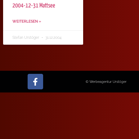
2004-12-31 Mattsee
WEITERLESEN »
Stefan Urstöger
31.12.2004
© Werbeagentur Urstöger